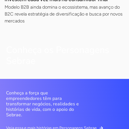
Modelo B2B ainda domina o ecossistema, mas avanço do
B2C revela estratégia de diversificação e busca por novos
mercados
Conheça os Personagens
Sebrae
Conheça a força que
empreendedores têm para
transformar negócios, realidades e
histórias de vida, com o apoio do
Sebrae.
Veja essa e mais histórias em Personagens Sebrae