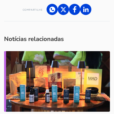
COMPARTILHE
Acesse nossos canais de atendimento
Ficou com alguma dúvida?
.
Se
você é um profissional da imprensa, entre em contato pelo
imprensa@sebrae.com.br
fale com a ASN em cada UF
ou
Notícias relacionadas