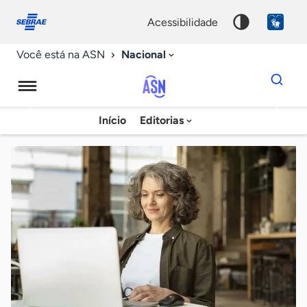
Fale
Acessibilidade
conosco
0
acessibilidade
9
Nacional
Você está na ASN
Dados
para
busca
Agência
Início
Editorias
Palavra
Sebrae
chave
de
Notícias