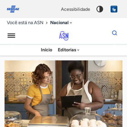
Fale
Acessibilidade
conosco
0
acessibilidade
9
Nacional
Você está na ASN
Dados
para
busca
Agência
Início
Editorias
Palavra
Sebrae
chave
de
Notícias