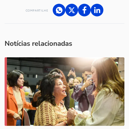
COMPARTILHE
Acesse nossos canais de atendimento
Ficou com alguma dúvida?
.
Se
você é um profissional da imprensa, entre em contato pelo
imprensa@sebrae.com.br
fale com a ASN em cada UF
ou
Notícias relacionadas